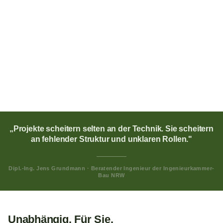
Klare Strukturen.
Sichere Ergebnisse.
GPI begleitet Bau- und Immobilienprojekte von der ersten Idee
bis zur fertigen Umsetzung. Klare Abläufe, belastbare
Entscheidungen und transparente Steuerung sind unser
Handwerk.
„Projekte scheitern selten an der Technik. Sie scheitern
an fehlender Struktur und unklaren Rollen."
Dipl.-Ing. Jens Grundmann · Beratender Ingenieur der Ingenieurkammer-
Bau NRW
Unabhängig. Für Sie.